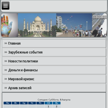
Главная
Зарубежные события
Новости политики
Деньги и финансы
Мировой кризис
Архив записей
Сегодня: Суббота, 8 Августа
Пн
Вт
Ср
Чт
Пт
Сб
Вс
1
2