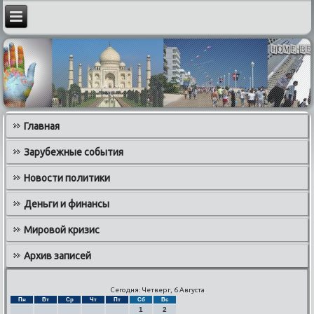
Главная
Зарубежные события
Новости политики
Деньги и финансы
Мировой кризис
Архив записей
Сегодня: Четверг, 6 Августа
Пн
Вт
Ср
Чт
Пт
Сб
Вс
1
2