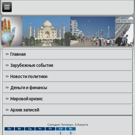
Главная
Зарубежные события
Новости политики
Деньги и финансы
Мировой кризис
Архив записей
Сегодня: Четверг, 6 Августа
Пн
Вт
Ср
Чт
Пт
Сб
Вс
1
2