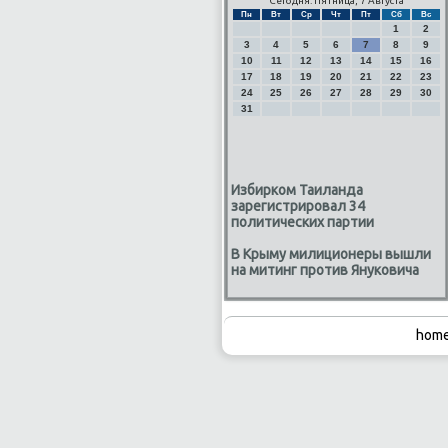
Сегодня: Пятница, 7 Августа
Пн
Вт
Ср
Чт
Пт
Сб
Вс
1
2
3
4
5
6
7
8
9
10
11
12
13
14
15
16
17
18
19
20
21
22
23
24
25
26
27
28
29
30
31
Избирком Таиланда
зарегистрировал 34
политических партии
В Крыму милиционеры вышли
на митинг против Януковича
home