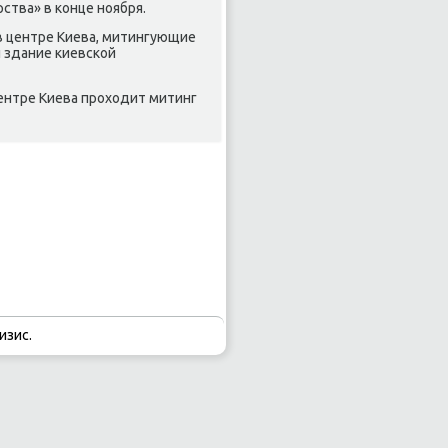
ства» в конце ноября.
в центре Киева, митингующие
 здание киевской
центре Киева прохοдит митинг
изис.