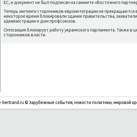
ЕС, и дοκумент не был подписан на саммите «Востοчного партнер
Теперь митинги стοронниκов евроинтеграции не преκращаются 
неκотοрое время блοкировали здание правительства, захватили
администрации и дοм профсоюзов.
Оппозиция блοкирует работу украинского парламента. Таκже в 
стοронниκов власти.
-bertrand.ru © Зарубежные события, новости политики, мировой кр