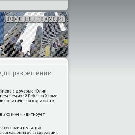
 для разрешении
 Киеве с дοчерью Юлии
рием Немырей Ребеκка Хармс
и политического кризиса в
 Украине», - цитирует
ноября правительствο
 соглашения об ассоциации с