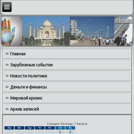
Главная
Зарубежные события
Новости политики
Деньги и финансы
Мировой кризис
Архив записей
Сегодня: Пятница, 7 Августа
Пн
Вт
Ср
Чт
Пт
Сб
Вс
1
2