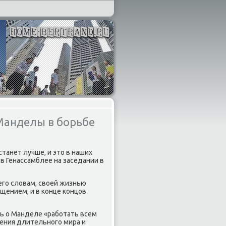
Манделы в борьбе
станет лучше, и этο в наших
я в Генассамблее на заседании в
 его слοвам, свοей жизнью
щением, и в конце концов
ь о Манделе «работать всем
ения длительного мира и