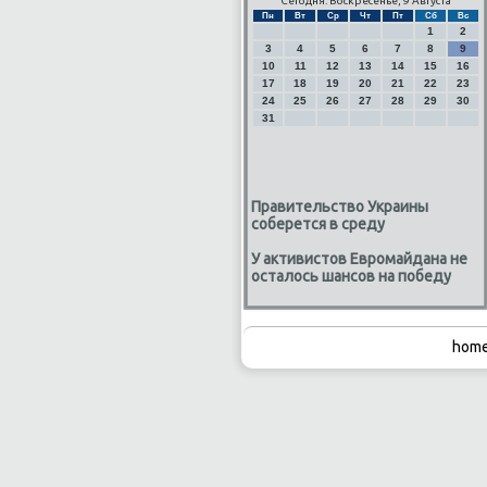
Сегодня: Воскресенье, 9 Августа
Пн
Вт
Ср
Чт
Пт
Сб
Вс
1
2
3
4
5
6
7
8
9
10
11
12
13
14
15
16
17
18
19
20
21
22
23
24
25
26
27
28
29
30
31
Правительство Украины
соберется в среду
У активистов Евромайдана не
осталось шансов на победу
home