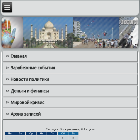
Главная
Зарубежные события
Новости политики
Деньги и финансы
Мировой кризис
Архив записей
Сегодня: Воскресенье, 9 Августа
Пн
Вт
Ср
Чт
Пт
Сб
Вс
1
2