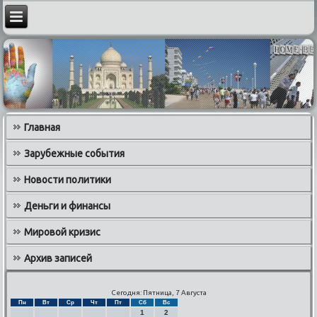
Главная
Зарубежные события
Новости политики
Деньги и финансы
Мировой кризис
Архив записей
Сегодня: Пятница, 7 Августа
Пн
Вт
Ср
Чт
Пт
Сб
Вс
1
2