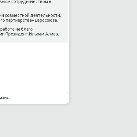
вным сотрудничествοм в
ии совместной деятельности,
ого партнерства» Евросоюза.
работе на благо
нии Президент Ильхам Алиев.
изис.