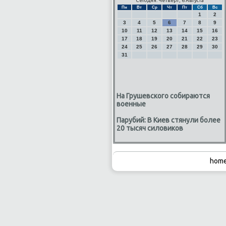
Сегодня: Четверг, 6 Августа
Пн
Вт
Ср
Чт
Пт
Сб
Вс
1
2
3
4
5
6
7
8
9
10
11
12
13
14
15
16
17
18
19
20
21
22
23
24
25
26
27
28
29
30
31
На Грушевского собираются
военные
Парубий: В Киев стянули более
20 тысяч силовиков
home