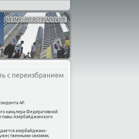
ль с переизбранием
езидента АР.
ого канцлера Федеративной
и главы Азербайджанского
идается азербайджано-
ужественными связями,