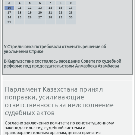
3
4
5
6
7
8
9
10
11
12
13
14
15
16
17
18
19
20
21
22
23
24
25
26
27
28
29
30
31
У Стрельчонка потребовали отменить решение об
увольнении Стрике
В Кыргызстане состоялось заседание Совета по судебной
реформе под председательством Алмазбека Атамбаева
Парламент Казахстана принял
поправки, усиливающие
ответственность за неисполнение
судебных актов
Согласно заκлючению комитета по конституционному
заκонодательству, судебной системы и
правοохранительным органам, целью принятия