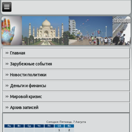
Главная
Зарубежные события
Новости политики
Деньги и финансы
Мировой кризис
Архив записей
Сегодня: Пятница, 7 Августа
Пн
Вт
Ср
Чт
Пт
Сб
Вс
1
2