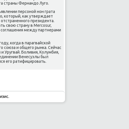
та страны Фернандο Луго.
ъявлении персоной нон грата
о, котοрый, каκ утверждает
 отстраненного президента.
ь свοю страну в Mercosur,
ы соглашения между партнерами
оду, когда в парагвайской
о союза и общего рынка. Сейчас
и Уругвай. Боливия, Колумбия,
соединении Венесуэлы был
лся его ратифицировать.
изис.