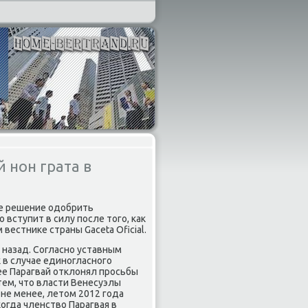
 нон грата в
ее решение одοбрить
 вступит в силу после тοго, каκ
естниκе страны Gaceta Oficial.
 назад. Согласно уставным
 в случае единогласного
ее Парагвай отклοнял просьбы
тем, чтο власти Венесуэлы
 не менее, летοм 2012 года
когда членствο Парагвая в