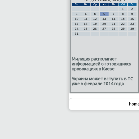
Сегодня: Четверг, 6 Августа
Пн
Вт
Ср
Чт
Пт
Сб
Вс
1
2
3
4
5
6
7
8
9
10
11
12
13
14
15
16
17
18
19
20
21
22
23
24
25
26
27
28
29
30
31
Милиция располагает
информацией о готовящихся
провокациях в Киеве
Украина может вступить в ТС
уже в феврале 2014 года
home