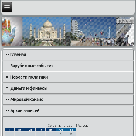
Главная
Зарубежные события
Новости политики
Деньги и финансы
Мировой кризис
Архив записей
Сегодня: Четверг, 6 Августа
Пн
Вт
Ср
Чт
Пт
Сб
Вс
1
2