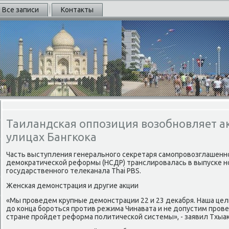
Все записи
Контакты
Таиландская оппозиция возобновляет а
улицах Бангкока
Часть выступления генерального секретаря самопровозглашенн
демократической реформы (НСДР) транслировалась в выпуске н
государственного телеканала Thai PBS.
Женская демонстрация и другие акции
«Мы проведем крупные демонстрации 22 и 23 декабря. Наша цел
до конца бороться против режима Чинавата и не допустим прове
стране пройдет реформа политической системы», - заявил Тхыак