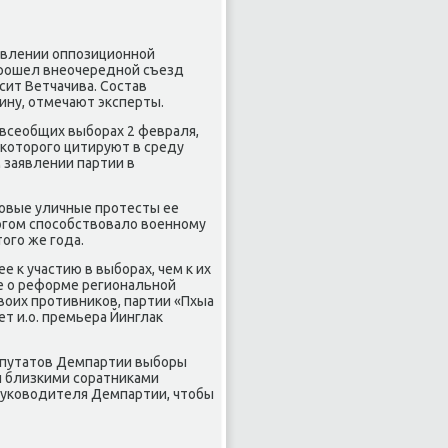
авлении оппозиционной
прошел внеочередной съезд
сит Ветчачива. Состав
ину, отмечают эксперты.
 всеобщих выборах 2 февраля,
 которого цитируют в среду
 заявлении партии в
овые уличные протесты ее
ногом способствовало военному
ого же года.
е к участию в выборах, чем к их
ие о реформе региональной
воих противников, партии «Пхыа
т и.о. премьера Йинглак
депутатов Демпартии выборы
и близкими соратниками
 руководителя Демпартии, чтобы