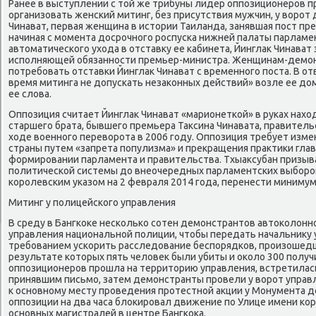
Ранее в выступлении с той же трибуны лидер оппозиционеров п
организовать женский митинг, без присутствия мужчин, у ворот 
Чинават, первая женщина в истории Таиланда, занявшая пост пр
начиная с момента досрочного роспуска нижней палаты парламен
автоматического ухода в отставку ее кабинета, Йинглак Чинават
исполняющей обязанности премьер-министра. Женщинам-демо
потребовать отставки Йинглак Чинават с временного поста. В от
время митинга не допускать незаконных действий» возле ее дома
ее слова.
Оппозиция считает Йинглак Чинават «марионеткой» в руках нахо
старшего брата, бывшего премьера Таксина Чинавата, правитель
ходе военного переворота в 2006 году. Оппозиция требует изм
страны путем «запрета популизма» и прекращения практики гла
формировании парламента и правительства. Тхыаксубан призыв
политической системы до внеочередных парламентских выборов
королевским указом на 2 февраля 2014 года, перенести минимум 
Митинг у полицейского управления
В среду в Бангкоке несколько сотен демонстрантов автоколонн
управления национальной полиции, чтобы передать начальнику 
требованием ускорить расследование беспорядков, произошедших
результате которых пять человек были убиты и около 300 получ
оппозиционеров прошла на территорию управления, встретила
принявшим письмо, затем демонстранты провели у ворот управ
к основному месту проведения протестной акции у Монумента д
оппозиции на два часа блокировал движение по Улице имени кор
основных магистралей в центре Бангкока.