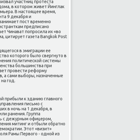
ризвал участниц протеста
дома, в котором живет Йинглак
емьера. В настоящее время,
та 9 декабря и
 занимает пост временно
нстранткам предписано
вет Чинават попросила их «во
, цитирует газета Bangkok Post
дящегося в эмиграции ее
ство которого было свергнуто в
енения политической системы
венства большинства при
ает провести реформу
, а сами выборы, назначенные
на год.
ой прибыли к зданию главного
управления письмо с
 в ночь на 1 декабря, в
или ранения. Группа
сь с дежурным офицером,
ления митинг и отбыли обратно
емократии. Этот «визит»
оля Рамы Первого - одной из