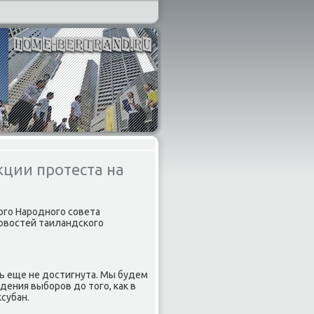
кции протеста на
ого Народного совета
овостей таиландского
ь еще не достигнута. Мы будем
дения выборов до того, как в
субан.