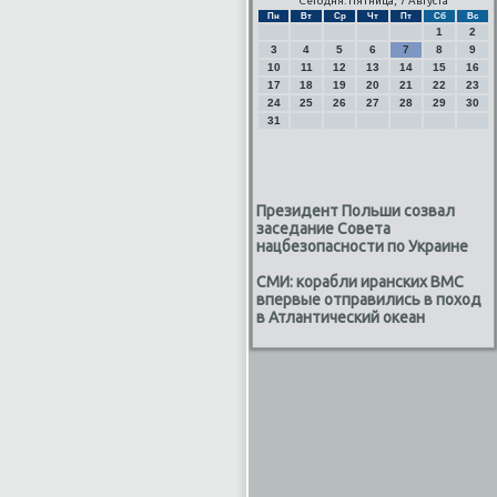
Сегодня: Пятница, 7 Августа
Пн
Вт
Ср
Чт
Пт
Сб
Вс
1
2
3
4
5
6
7
8
9
10
11
12
13
14
15
16
17
18
19
20
21
22
23
24
25
26
27
28
29
30
31
Президент Польши созвал
заседание Совета
нацбезопасности по Украине
СМИ: корабли иранских ВМС
впервые отправились в поход
в Атлантический океан