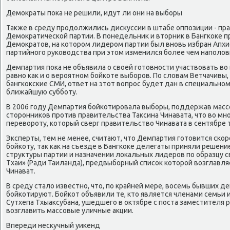
Демократы пока не решили, идут ли они на выборы
Также в среду продолжились дискуссии в штабе оппозиции - пр
Демократической партии. В понедельник и вторник в Бангкоке 
Демократов, на котором лидером партии был вновь избран Апхи
партийного руководства при этом изменился более чем наполов
Демпартия пока не объявила о своей готовности участвовать во
равно как и о вероятном бойкоте выборов. По словам Ветчачивы,
бангкокские СМИ, ответ на этот вопрос будет дан в специальном
ближайшую субботу.
В 2006 году Демпартия бойкотировала выборы, поддержав масс
сторонников против правительства Таксина Чинавата, что во м
перевороту, который сверг правительство Чинавата в сентябре т
Эксперты, тем не менее, считают, что Демпартия готовится скоре
бойкоту, так как на съезде в Бангкоке делегаты приняли решен
структуры партии и назначении локальных лидеров по образцу с
Тхаи» (Ради Таиланда), предвыборный список которой возглавляе
Чинават.
В среду стало известно, что, по крайней мере, восемь бывших 
бойкотируют. Бойкот объявили те, кто является членами семьи 
Сутхепа Тхыаксубана, ушедшего в октябре с поста заместителя
возглавить массовые уличные акции.
Впереди нескучный уикенд