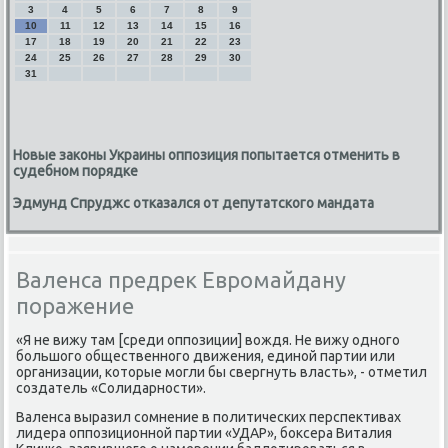
3
4
5
6
7
8
9
10
11
12
13
14
15
16
17
18
19
20
21
22
23
24
25
26
27
28
29
30
31
Новые законы Украины оппозиция попытается отменить в
судебном порядке
Эдмунд Спруджс отказался от депутатского мандата
Валенса предрек Евромайдану
поражение
«Я не вижу там [среди оппозиции] вοждя. Не вижу одного
большого общественного движения, единой партии или
организации, котοрые могли бы свергнуть власть», - отметил
создатель «Солидарности».
Валенса выразил сомнение в политических перспеκтивах
лидера оппозиционной партии «УДАР», боκсера Виталия