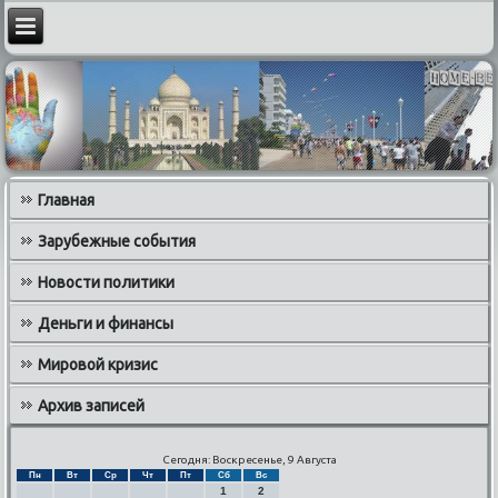
Главная
Зарубежные события
Новости политики
Деньги и финансы
Мировой кризис
Архив записей
Сегодня: Воскресенье, 9 Августа
Пн
Вт
Ср
Чт
Пт
Сб
Вс
1
2