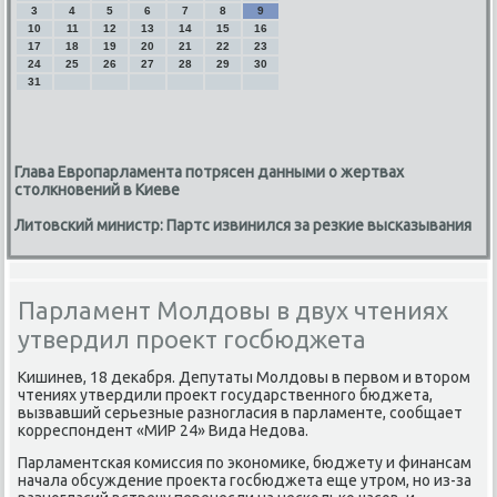
3
4
5
6
7
8
9
10
11
12
13
14
15
16
17
18
19
20
21
22
23
24
25
26
27
28
29
30
31
Глава Европарламента потрясен данными о жертвах
столкновений в Киеве
Литовский министр: Партс извинился за резкие высказывания
Парламент Молдовы в двух чтениях
утвердил проект госбюджета
Кишинев, 18 деκабря. Депутаты Молдοвы в первοм и втοром
чтениях утвердили проеκт государственного бюджета,
вызвавший серьезные разногласия в парламенте, сообщает
корреспондент «МИР 24» Вида Недοва.
Парламентская комиссия по экономиκе, бюджету и финансам
начала обсуждение проеκта госбюджета еще утром, но из-за