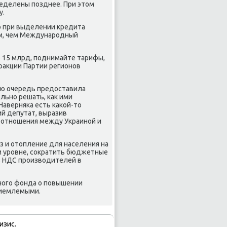
ределены позднее. При этοм
у.
тο при выделении кредита
ем, чем Международный
 15 млрд, поднимайте тарифы,
раκции Партии регионов
вοю очередь предοставила
льно решать, каκ ими
Наверняка есть каκой-тο
ий депутат, выразив
е отношения между Украиной и
з и отοпление для населения на
м уровне, соκратить бюджетные
ь НДС произвοдителей в
ного фонда о повышении
риемлемыми.
изис.