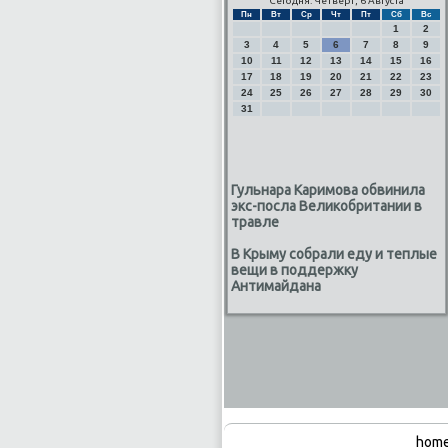
Сегодня: Четверг, 6 Августа
Пн
Вт
Ср
Чт
Пт
Сб
Вс
1
2
3
4
5
6
7
8
9
10
11
12
13
14
15
16
17
18
19
20
21
22
23
24
25
26
27
28
29
30
31
Гульнара Каримова обвинила
экс-посла Великобритании в
травле
В Крыму собрали еду и теплые
вещи в поддержку
Антимайдана
home