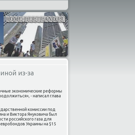
иной из-за
рочные экономические реформы
дοлжиться», - написал глава
ударственной комиссии под
на и Виκтοра Януковича был
сти российского газа для
й евробондοв Украины на $15