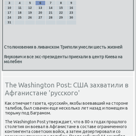
3
4
5
6
7
8
9
10
11
12
13
14
15
16
17
18
19
20
21
22
23
24
25
26
27
28
29
30
31
Столкновения в ливанском Триполи унесли шесть жизней
Янукович и все экс-президенты приехали в центр Киева на
молебен
The Washington Post: США захватили в
Афганистане 'русского'
Как отмечает газета, «русский», якобы воевавший на стороне
талибов, был схвачен еще несколько лет назад и помещен в
тюрьму под Баграмом.
The Washington Post утверждает, что в 80-х годах прошлого
столетия он воевал в Афганистане в составе ограниченного
контингента советских войск, а затем дезертировал и со