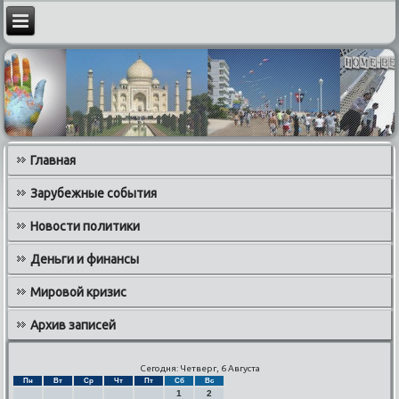
Главная
Зарубежные события
Новости политики
Деньги и финансы
Мировой кризис
Архив записей
Сегодня: Четверг, 6 Августа
Пн
Вт
Ср
Чт
Пт
Сб
Вс
1
2