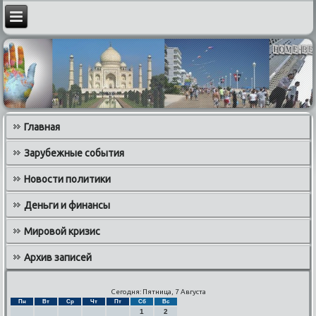
Главная
Зарубежные события
Новости политики
Деньги и финансы
Мировой кризис
Архив записей
Сегодня: Пятница, 7 Августа
Пн
Вт
Ср
Чт
Пт
Сб
Вс
1
2