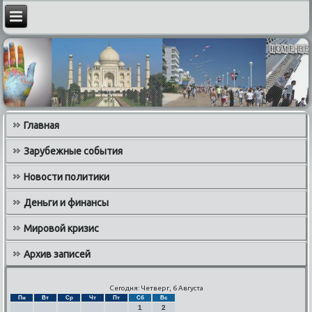
Главная
Зарубежные события
Новости политики
Деньги и финансы
Мировой кризис
Архив записей
Сегодня: Четверг, 6 Августа
Пн
Вт
Ср
Чт
Пт
Сб
Вс
1
2