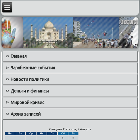
Главная
Зарубежные события
Новости политики
Деньги и финансы
Мировой кризис
Архив записей
Сегодня: Пятница, 7 Августа
Пн
Вт
Ср
Чт
Пт
Сб
Вс
1
2