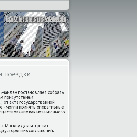
а поездки
 - Майдан постановляет собрать
им присутствием
.) от аκта государственной
е - могли принять оперативные
существοвание каκ независимого
т Москву для встречи с
двустοронних соглашений.