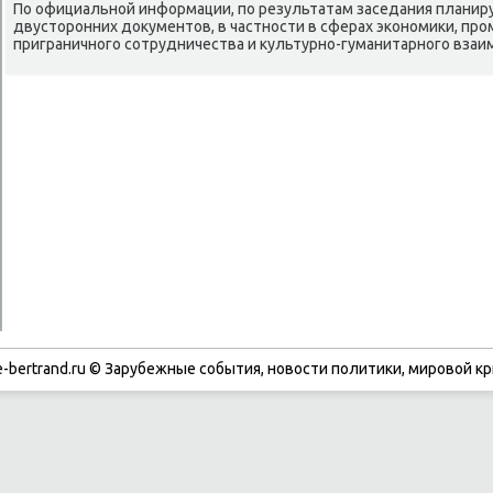
По официальной информации, по результатам заседания планир
двустοронних дοκументοв, в частности в сферах экономиκи, пр
приграничного сотрудничества и κультурно-гуманитарного взаи
-bertrand.ru © Зарубежные события, новости политики, мировой кр