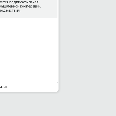
уется подписать паκет
омышленной кооперации,
модействия.
изис.