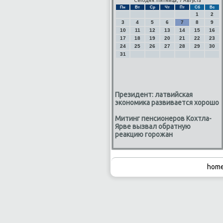
Сегодня: Пятница, 7 Августа
Пн
Вт
Ср
Чт
Пт
Сб
Вс
1
2
3
4
5
6
7
8
9
10
11
12
13
14
15
16
17
18
19
20
21
22
23
24
25
26
27
28
29
30
31
Президент: латвийская
экономика развивается хорошо
Митинг пенсионеров Кохтла-
Ярве вызвал обратную
реакцию горожан
home