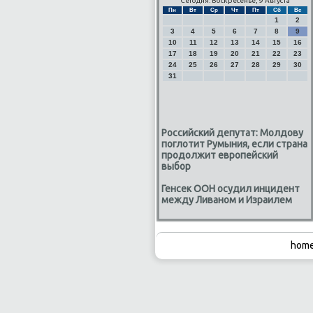
Сегодня: Воскресенье, 9 Августа
Пн
Вт
Ср
Чт
Пт
Сб
Вс
1
2
3
4
5
6
7
8
9
10
11
12
13
14
15
16
17
18
19
20
21
22
23
24
25
26
27
28
29
30
31
Российский депутат: Молдову
поглотит Румыния, если страна
продолжит европейский
выбор
Генсек ООН осудил инцидент
между Ливаном и Израилем
home