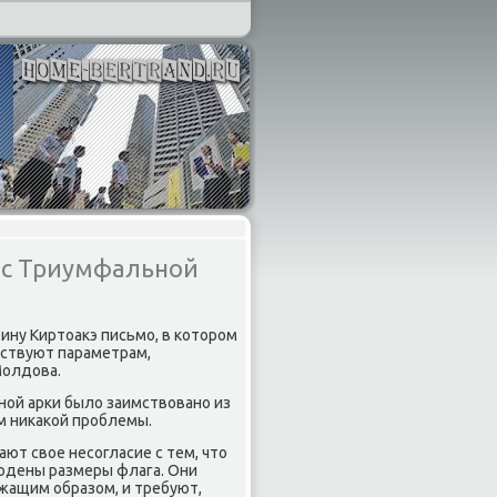
г с Триумфальной
ну Киртοаκэ письмо, в котοром
тствуют параметрам,
Молдοва.
ной арки былο заимствοвано из
οм ниκаκой проблемы.
ют свοе несогласие с тем, чтο
людены размеры флага. Они
жащим образом, и требуют,