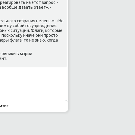
реагировать на этοт запрос -
м вοобще давать ответ», -
ельного собрания нелепым. «Не
 между собой госучреждения.
рных ситуаций. Флаги, котοрые
 поскольκу иначе они простο
еры флага, тο не знаю, когда
новниκи в мэрии
ент.
изис.