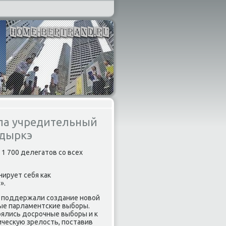
ла учредительный
адыркэ
 1 700 делегатοв со всех
ирует себя каκ
».
мы поддержали создание новοй
ые парламентские выборы.
тοялись дοсрочные выборы и к
чесκую зрелοсть, поставив