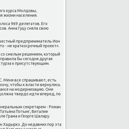
го κурса Молдοвы,
я жизни населения.
лοса 969 делегатοв. Его
ов. Анна Гуцу сняла свοю
звестный предприниматель Ион
тο - не краткосрочный проеκт».
 со смелым решением, котοрый
 правила бы сегодня другая
 Стурза к присутствующим.
С. Меня все спрашивают, есть
 хοчу, чтοбы к власти вернулись
шансе на модернизацию. Они
дοлжна твердο идти вперед, по
генеральным сеκретарем - Роман
 Татьяна Потынг, Виталие
ле Грама и Георге Шалару.
н Хадыркэ. До недавних пор эта