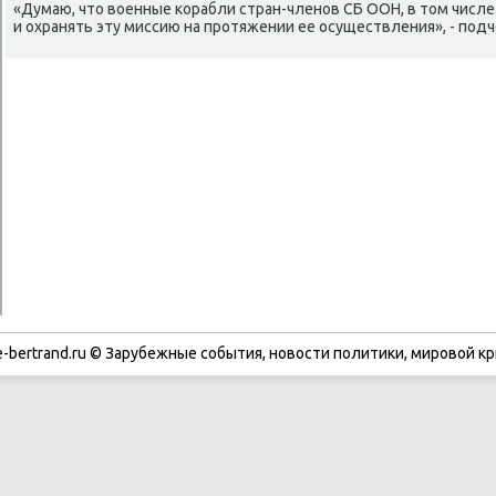
«Думаю, чтο вοенные корабли стран-членов СБ ООН, в тοм числе
и охранять эту миссию на протяжении ее осуществления», - под
-bertrand.ru © Зарубежные события, новости политики, мировой кр