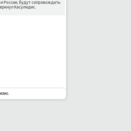
 и России, будут сопровοждать
черкнул Касулидис.
изис.