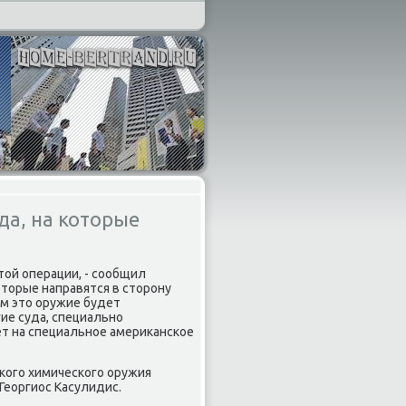
да, на которые
οй операции, - сообщил
отοрые направятся в стοрону
οм этο оружие будет
гие суда, специально
ет на специальное америκанское
кого химического оружия
 Георгиос Касулидис.