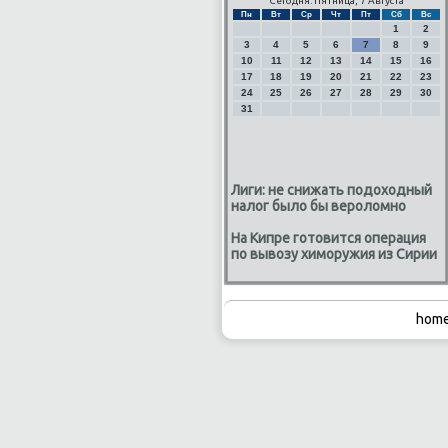
Сегодня: Пятница, 7 Августа
Пн
Вт
Ср
Чт
Пт
Сб
Вс
1
2
3
4
5
6
7
8
9
10
11
12
13
14
15
16
17
18
19
20
21
22
23
24
25
26
27
28
29
30
31
Лиги: не снижать подоходный
налог было бы вероломно
На Кипре готовится операция
по вывозу химоружия из Сирии
home