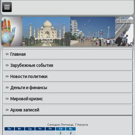
Главная
Зарубежные события
Новости политики
Деньги и финансы
Мировой кризис
Архив записей
Сегодня: Пятница, 7 Августа
Пн
Вт
Ср
Чт
Пт
Сб
Вс
1
2