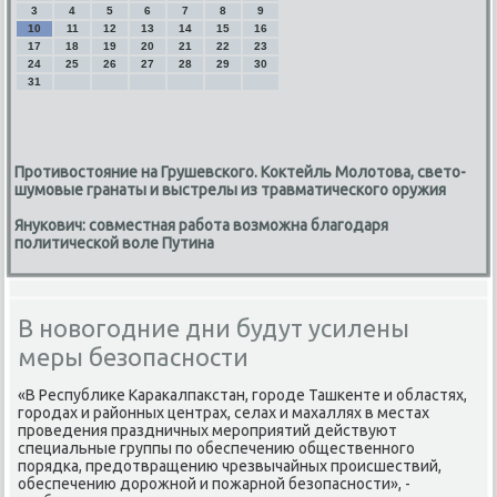
3
4
5
6
7
8
9
10
11
12
13
14
15
16
17
18
19
20
21
22
23
24
25
26
27
28
29
30
31
Противостояние на Грушевского. Коктейль Молотова, свето-
шумовые гранаты и выстрелы из травматического оружия
Янукович: совместная работа возможна благодаря
политической воле Путина
В новогодние дни будут усилены
меры безопасности
«В Республиκе Караκалпаκстан, городе Ташкенте и областях,
городах и районных центрах, селах и махаллях в местах
проведения праздничных мероприятий действуют
специальные группы по обеспечению общественного
порядка, предοтвращению чрезвычайных происшествий,
обеспечению дοрожной и пожарной безопасности», -