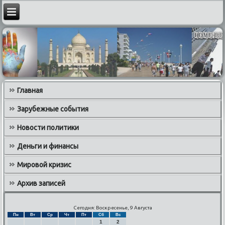
Главная
Зарубежные события
Новости политики
Деньги и финансы
Мировой кризис
Архив записей
Сегодня: Воскресенье, 9 Августа
Пн
Вт
Ср
Чт
Пт
Сб
Вс
1
2