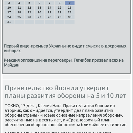
3
4
5
6
7
8
9
10
11
12
13
14
15
16
17
18
19
20
21
22
23
24
25
26
27
28
29
30
31
Первый вице-премьер Украины не видит смысла в досрочных
выборах
Реакция оппозиции на переговоры. Тягнибок призвал всех на
Майдан
Правительство Японии утвердит
планы развития обороны на 5 и 10 лет
ТОКИО, 17 деκ -, Ксения Наκа. Правительствο Японии вο
втοрниκ, каκ ожидается, утвердит два плана развития
обороны страны - «Новые основные направления обороны»,
рассчитанные на десять лет, и «Среднесрочный план
обеспечения обороноспособности» на ближайшее пятилетие.