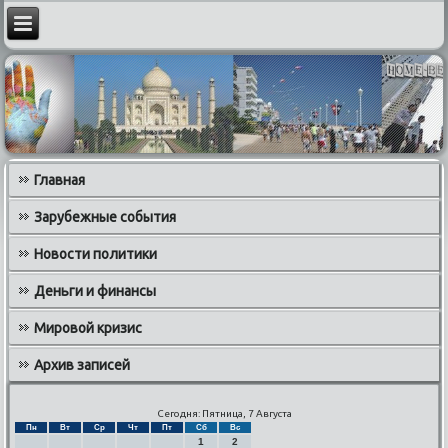
Главная
Зарубежные события
Новости политики
Деньги и финансы
Мировой кризис
Архив записей
Сегодня: Пятница, 7 Августа
Пн
Вт
Ср
Чт
Пт
Сб
Вс
1
2