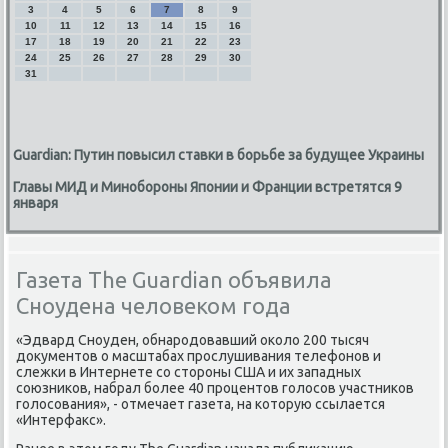
3
4
5
6
7
8
9
10
11
12
13
14
15
16
17
18
19
20
21
22
23
24
25
26
27
28
29
30
31
Guardian: Путин повысил ставки в борьбе за будущее Украины
Главы МИД и Минобороны Японии и Франции встретятся 9
января
Газета The Guardian объявила
Сноудена человеком года
«Эдвард Сноуден, обнародовавший около 200 тысяч
документов о масштабах прослушивания телефонов и
слежки в Интернете со стороны США и их западных
союзников, набрал более 40 процентов голосов участников
голосования», - отмечает газета, на которую ссылается
«Интерфакс».