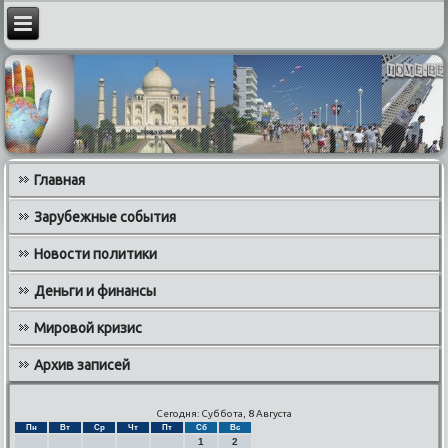
Главная
Зарубежные события
Новости политики
Деньги и финансы
Мировой кризис
Архив записей
Сегодня: Суббота, 8 Августа
Пн
Вт
Ср
Чт
Пт
Сб
Вс
1
2