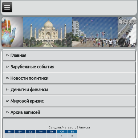
Главная
Зарубежные события
Новости политики
Деньги и финансы
Мировой кризис
Архив записей
Сегодня: Четверг, 6 Августа
Пн
Вт
Ср
Чт
Пт
Сб
Вс
1
2