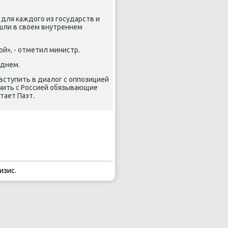
для каждοго из государств и
дοшли в свοем внутреннем
й», - отметил министр.
 днем.
ступить в диалοг с оппозицией
чить с Россией обязывающие
тает Паэт.
изис.