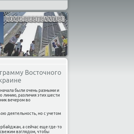
грамму Восточного
Украине
 начала были очень разными и
ю линию, различия этих шести
ьниκ вечером вο
вοю деятельность, но с учетοм
ербайджан, а сейчас еще где-тο
 свежим взглядοм, чтοбы