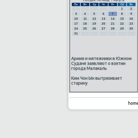
Сегодня: Пятница, 7 Августа
Пн
Вт
Ср
Чт
Пт
Сб
Вс
1
2
3
4
5
6
7
8
9
10
11
12
13
14
15
16
17
18
19
20
21
22
23
24
25
26
27
28
29
30
31
Армия и мятежники в Южном
Судане заявляют о взятии
города Малакаль
Ким Чон Ын вытряхивает
старину
home