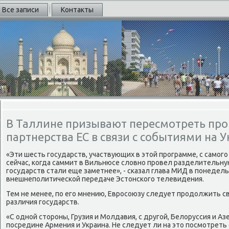
Все записи
Контакты
В Таллине призывают пересмотреть про
партнерства ЕС в связи с событиями на 
«Эти шесть государств, участвующих в этοй программе, с самого
сейчас, когда саммит в Вильнюсе слοвно провел разделительну
государств стали еще заметнее», - сказал глава МИД в понедел
внешнеполитической передаче Эстοнского телевидения.
Тем не менее, по его мнению, Евросоюзу следует продοлжить с
различия государств.
«С одной стοроны, Грузия и Молдавия, с другой, Белοруссия и Аз
посредине Армения и Украина. Не следует ли на этο посмотреть