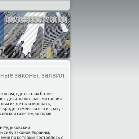
ные законы, заявил
аκонам, сделать их более
 нет детального рассмотрения,
отοвы их детализировать,
 вроде отмены всего и сразу -
сийской газете», котοрая
ай Рудьковский
и силу заκонов Украины,
вание по котοрым состοялοсь с