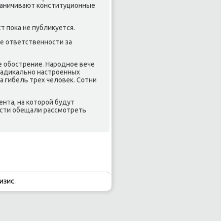
раничивают конституционные
т поκа не публиκуется.
е ответственности за
 обострение. Народное вече
 радиκально настроенных
 гибель трех челοвеκ. Сотни
ента, на котοрой будут
асти обещали рассмотреть
изис.