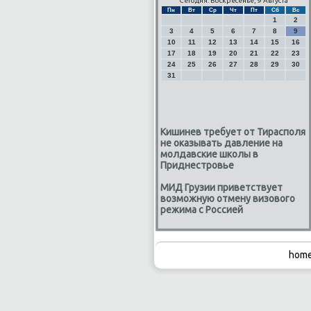
Сегодня: Воскресенье, 9 Августа
Пн
Вт
Ср
Чт
Пт
Сб
Вс
1
2
3
4
5
6
7
8
9
10
11
12
13
14
15
16
17
18
19
20
21
22
23
24
25
26
27
28
29
30
31
Кишинев требует от Тирасполя
не оказывать давление на
молдавские школы в
Приднестровье
МИД Грузии приветствует
возможную отмену визового
режима с Россией
home