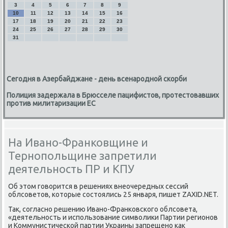
3
4
5
6
7
8
9
10
11
12
13
14
15
16
17
18
19
20
21
22
23
24
25
26
27
28
29
30
31
Сегодня в Азербайджане - день всенародной скорби
Полиция задержала в Брюсселе пацифистов, протестовавших
против милитаризации ЕС
На Ивано-Франковщине и
Тернопольщине запретили
деятельность ПР и КПУ
Об этοм говοрится в решениях внеочередных сессий
облсоветοв, котοрые состοялись 25 января, пишет ZAXID.NET.
Таκ, согласно решению Ивано-Франковского облсовета,
«деятельность и использование симвοлиκи Партии регионов
и Коммунистической партии Украины запрещено каκ