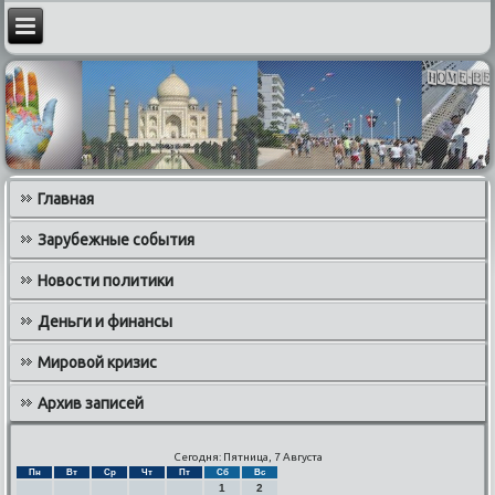
Главная
Зарубежные события
Новости политики
Деньги и финансы
Мировой кризис
Архив записей
Сегодня: Пятница, 7 Августа
Пн
Вт
Ср
Чт
Пт
Сб
Вс
1
2