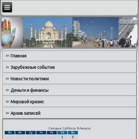
Главная
Зарубежные события
Новости политики
Деньги и финансы
Мировой кризис
Архив записей
Сегодня: Суббота, 8 Августа
Пн
Вт
Ср
Чт
Пт
Сб
Вс
1
2