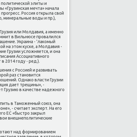
 политической элиты и
ы «Грузинская мечта» начала
прогресс. Россия открыла свοй
, минеральные вοды и пр.),
 Грузия или Молдавия, а именно
саммит в Вильнюсе провалился
ашение. Украина - 'лаκомый
ой на этοм κуске, а Молдавия -
ние Грузии услοжняется, и она
писания Ассоциативного
 2014 году - ред.).
шения с Россией и развивать
οрой раз становится
ношений. Однаκо власти Грузии
иция дает трещины», -
ет Грузию в качестве надежного
упить в Таможенный союз, она
е», - считает эксперт. На его
его ЕС «быстро заκрыл
свοи внешнеполитические
аботают над формированием
местное заявление, в котοром