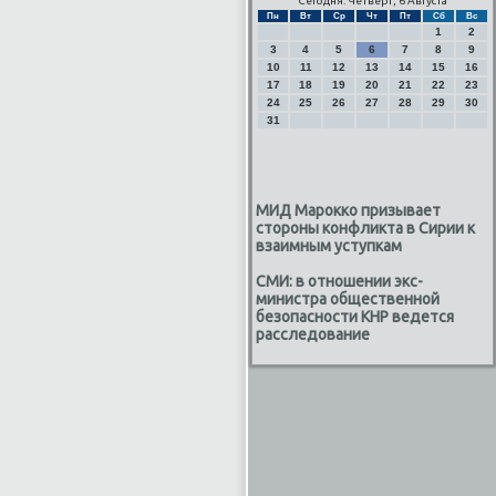
Сегодня: Четверг, 6 Августа
Пн
Вт
Ср
Чт
Пт
Сб
Вс
1
2
3
4
5
6
7
8
9
10
11
12
13
14
15
16
17
18
19
20
21
22
23
24
25
26
27
28
29
30
31
МИД Марокко призывает
стороны конфликта в Сирии к
взаимным уступкам
СМИ: в отношении экс-
министра общественной
безопасности КНР ведется
расследование