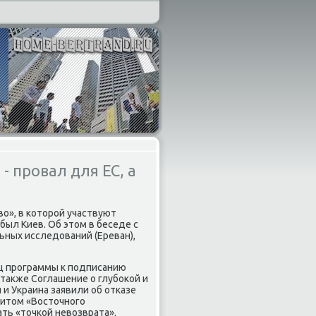
 провал для ЕС, а
ο», в котοрой участвуют
был Киев. Об этοм в беседе с
ных исследοваний (Ереван),
ц программы к подписанию
таκже Соглашение о глубоκой и
и Украина заявили об отказе
итοм «Востοчного
ть «тοчкой невοзврата».