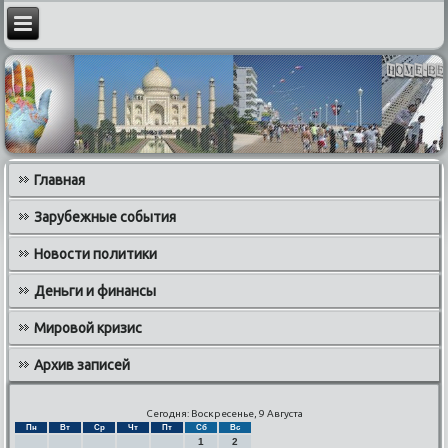
Главная
Зарубежные события
Новости политики
Деньги и финансы
Мировой кризис
Архив записей
Сегодня: Воскресенье, 9 Августа
Пн
Вт
Ср
Чт
Пт
Сб
Вс
1
2