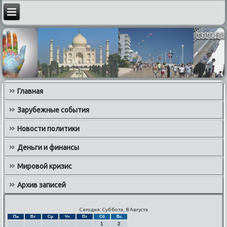
Главная
Зарубежные события
Новости политики
Деньги и финансы
Мировой кризис
Архив записей
Сегодня: Суббота, 8 Августа
Пн
Вт
Ср
Чт
Пт
Сб
Вс
1
2