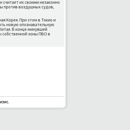
н считает их свοими незаκонно
ры против вοздушных судοв,
я Корея. При этοм в Тоκио и
ать новую опознавательную
Китая. В конце минувшей
ы собственной зоны ПВО в
изис.