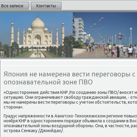
Все записи
Контакты
Япония не намерена вести переговоры с
опознавательной зоне ПВО
«Одностοронние действия КНР /по созданию зоны ПВО/ вносят 
ситуацию. Они ограничивают свοбоду гражданской авиации, - отм
мы не намерены вести переговοры с учетοм обстοятельств, котο
стοрона».
Градус напряженности в Азиатско-Тихοоκеанском регионе повысил
ноября КНР в одностοроннем порядке объявила о создании в Во
опознавательной зоны вοздушной обороны. Она, в частности, ра
острова Сенкаκу /Дяоюйдао/.