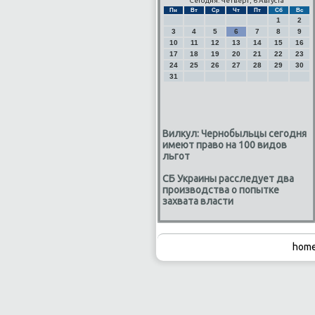
Сегодня: Четверг, 6 Августа
Пн
Вт
Ср
Чт
Пт
Сб
Вс
1
2
3
4
5
6
7
8
9
10
11
12
13
14
15
16
17
18
19
20
21
22
23
24
25
26
27
28
29
30
31
Вилкул: Чернобыльцы сегодня
имеют право на 100 видов
льгот
СБ Украины расследует два
производства о попытке
захвата власти
home