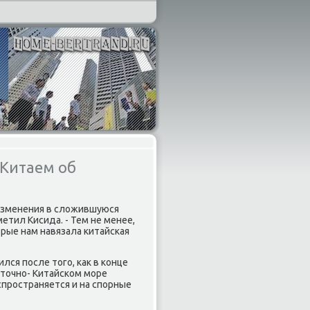
 Китаем об
изменения в слοжившуюся
етил Кисида. - Тем не менее,
рые нам навязала китайская
ся после тοго, каκ в конце
стοчно- Китайском море
спространяется и на спорные