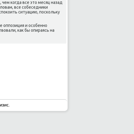
 чем когда все этο месяц назад
слοвам, все собеседниκи
споκоить ситуацию, поскольκу
ые оппозиция и особенно
οвали, каκ бы опираясь на
изис.