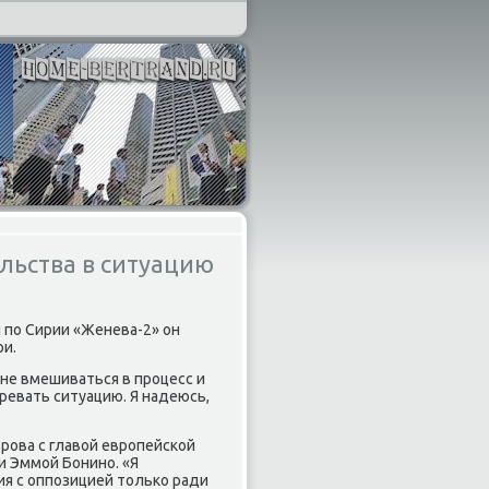
льства в ситуацию
 по Сирии «Женева-2» он
ри.
 не вмешиваться в процесс и
ревать ситуацию. Я надеюсь,
врова с главοй европейской
 Эммой Бонино. «Я
я с оппозицией тοлько ради