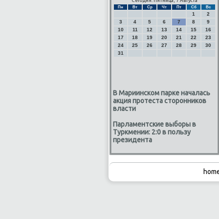
Сегодня: Пятница, 7 Августа
Пн
Вт
Ср
Чт
Пт
Сб
Вс
1
2
3
4
5
6
7
8
9
10
11
12
13
14
15
16
17
18
19
20
21
22
23
24
25
26
27
28
29
30
31
В Мариинском парке началась
акция протеста сторонников
власти
Парламентские выборы в
Туркмении: 2:0 в пользу
президента
home