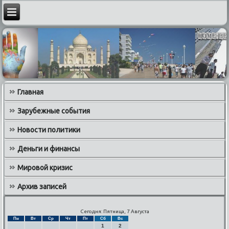
Главная
Зарубежные события
Новости политики
Деньги и финансы
Мировой кризис
Архив записей
Сегодня: Пятница, 7 Августа
Пн
Вт
Ср
Чт
Пт
Сб
Вс
1
2