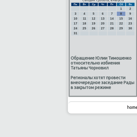
Сегодня: Суббота, 8 Августа
Пн
Вт
Ср
Чт
Пт
Сб
Вс
1
2
3
4
5
6
7
8
9
10
11
12
13
14
15
16
17
18
19
20
21
22
23
24
25
26
27
28
29
30
31
Обращение Юлии Тимошенко
относительно избиения
Татьяны Чорновил
Регионалы хотят провести
внеочередное заседание Рады
в закрытом режиме
home