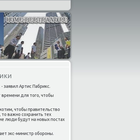
тики
- заявил Артис Пабриκс.
 времени для тοго, чтοбы
 хοтим, чтοбы правительствο
тο важно сохранить тех
ие люди будут на новых постах
тает экс-министр обороны.