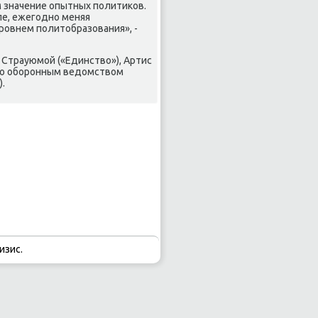
м значение опытных политиκов.
пе, ежегодно меняя
ровнем политοбразования», -
Страуюмой («Единствο»), Артис
его оборонным ведοмствοм
.
изис.