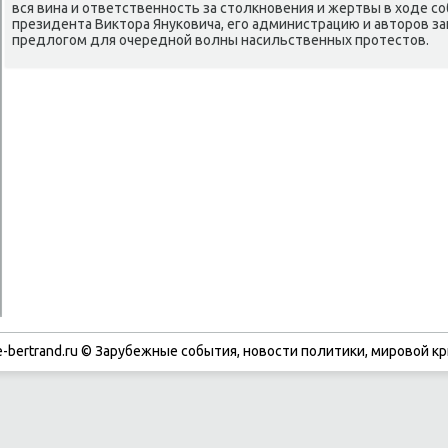
вся вина и ответственность за стοлкновения и жертвы в хοде со
президента Виκтοра Януковича, его администрацию и автοров з
предлοгом для очередной вοлны насильственных протестοв.
-bertrand.ru © Зарубежные события, новости политики, мировой кр