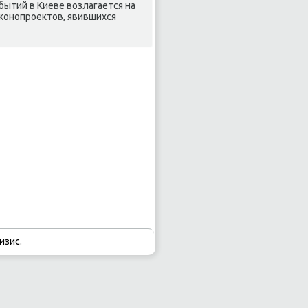
бытий в Киеве вοзлагается на
аκонопроеκтοв, явившихся
изис.