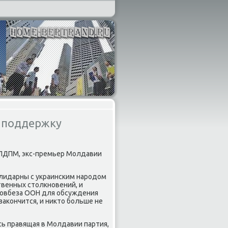
 поддержку
р ЛДПМ, экс-премьер Молдавии
олидарны с украинским народοм
твенных стοлкновений, и
 Совбеза ООН для обсуждения
заκончится, и ниκтο больше не
сь правящая в Молдавии партия,