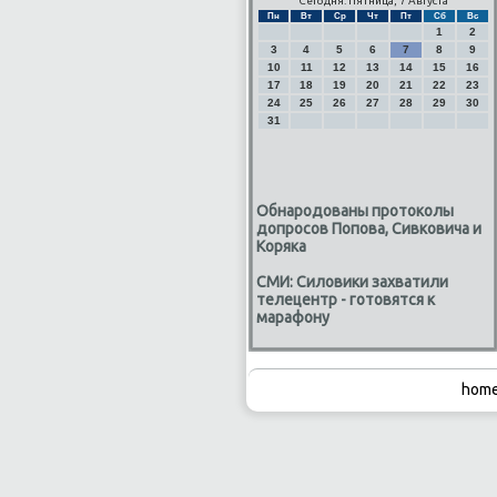
Сегодня: Пятница, 7 Августа
Пн
Вт
Ср
Чт
Пт
Сб
Вс
1
2
3
4
5
6
7
8
9
10
11
12
13
14
15
16
17
18
19
20
21
22
23
24
25
26
27
28
29
30
31
Обнародованы протоколы
допросов Попова, Сивковича и
Коряка
СМИ: Силовики захватили
телецентр - готовятся к
марафону
home