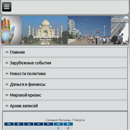
Главная
Зарубежные события
Новости политики
Деньги и финансы
Мировой кризис
Архив записей
Сегодня: Пятница, 7 Августа
Пн
Вт
Ср
Чт
Пт
Сб
Вс
1
2