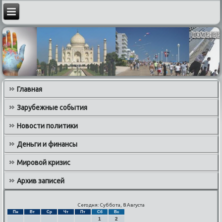
Главная
Зарубежные события
Новости политики
Деньги и финансы
Мировой кризис
Архив записей
Сегодня: Суббота, 8 Августа
Пн
Вт
Ср
Чт
Пт
Сб
Вс
1
2