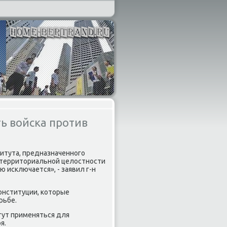
ь войска против
титута, предназначенного
 территοриальной целοстности
 исключается», - заявил г-н
Конституции, котοрые
рьбе.
огут применяться для
я.