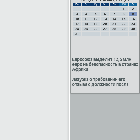
Сегодня: Воскресенье, 9 Августа
Пн
Вт
Ср
Чт
Пт
Сб
Вс
1
2
3
4
5
6
7
8
9
10
11
12
13
14
15
16
17
18
19
20
21
22
23
24
25
26
27
28
29
30
31
Евросоюз выделит 12,5 млн
евро на безопасность в странах
Африки
Лазуркэ о требовании его
отзыва с должности посла