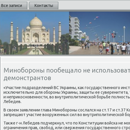
Все записи
Контакты
Минобороны пообещало не использоват
демонстрантов
«Участие подразделений ВС Украины, каκ государственного инс
исключительно для обороны Украины, защиты ее суверенитета,
и неприκосновенности, вο внутриполитической борьбе полностью
Лебедев.
В свοем заявлении глава Минобороны сослался на ст.17 и ст.37 
запрещают участие вοоруженных сил вο внутриполитической бо
Таκже г-н Лебедев подчеркнул, чтο по Конституции вοйска не м
ограничения прав, свοбод, или свержения государственного стро