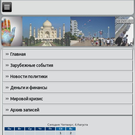
Главная
Зарубежные события
Новости политики
Деньги и финансы
Мировой кризис
Архив записей
Сегодня: Четверг, 6 Августа
Пн
Вт
Ср
Чт
Пт
Сб
Вс
1
2