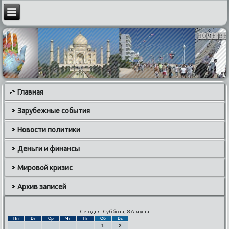
Главная
Зарубежные события
Новости политики
Деньги и финансы
Мировой кризис
Архив записей
Сегодня: Суббота, 8 Августа
Пн
Вт
Ср
Чт
Пт
Сб
Вс
1
2