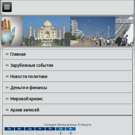
Главная
Зарубежные события
Новости политики
Деньги и финансы
Мировой кризис
Архив записей
Сегодня: Воскресенье, 9 Августа
Пн
Вт
Ср
Чт
Пт
Сб
Вс
1
2